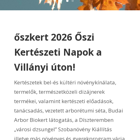
őszkert 2026 Őszi
Kertészeti Napok a
Villányi úton!
Kertészetek bel-és kültéri növénykínálata,
termelők, természetközeli dizájnerek
termékei, valamint kertészeti előadások,
tanácsadás, vezetett arborétumi séta, Budai
Arbor Biokert látogatás, a Díszteremben
„városi dzsungel” Szobanövény Kiállítás
illetve más növényes és gyerekprogram várja